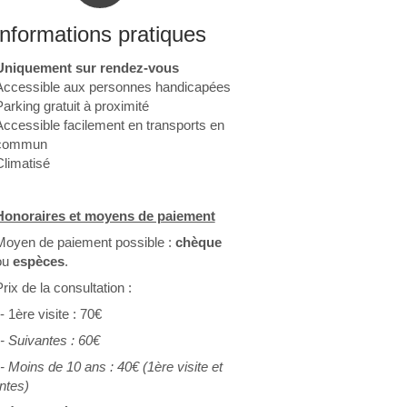
Informations pratiques
Uniquement sur rendez-vous
Accessible aux personnes handicapées
arking gratuit à proximité
Accessible facilement en transports en
commun
Climatisé
Honoraires et moyens de paiement
Moyen de paiement possible :
chèque
ou
espèces
.
rix de la consultation :
re visite : 70€
ivantes : 60€
ins de 10 ans : 40€
(
1ère visite et
ntes)