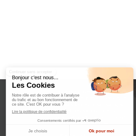
La santé est un état de complet bien-
être, physique, mental et sociale. Le
Chiropracteur est là pour soulager,
guérir et prévenir vos douleurs
musculaires, articulaires, de colonne
vertébrale et neurologiques.
©2026 Amélie BUTEL