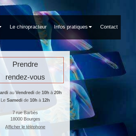
Le chiropracteur
Infos pratiques
Contact
Prendre
rendez-vous
ardi
au
Vendredi
de
10h
à
20h
Le
Samedi
de
10h
à
12h
7 rue Barbès
18000
Bourges
Afficher le téléphone