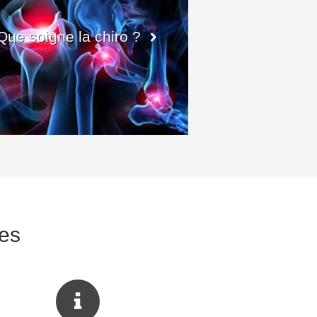
Que soigne la chiro ?
ges