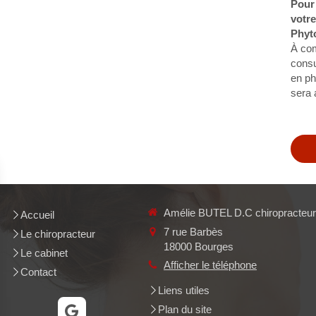
Pour
votre
Phyt
À com
consu
en ph
sera 
Amélie BUTEL D.C chiropracteur
Accueil
7 rue Barbès
Le chiropracteur
18000
Bourges
Le cabinet
Afficher le téléphone
Contact
Liens utiles
Plan du site