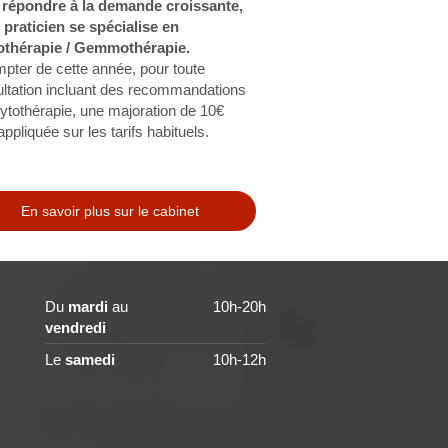
 répondre à la demande croissante,
 praticien se spécialise en
othérapie / Gemmothérapie.
pter de cette année, pour toute
ltation incluant des recommandations
ytothérapie, une majoration de 10€
appliquée sur les tarifs habituels.
En savoir plus sur le cabinet
Du
mardi
au
10h-20h
vendredi
Le
samedi
10h-12h