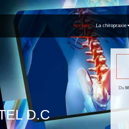
Accueil
La chiropraxie
Du
M
TEL D.C