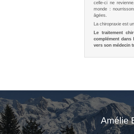
celle-ci ne revienn
monde : nourrisson
âgées.
La chiropraxie est u
Le traitement chi
complément dans l'
vers son médecin tr
Amélie 